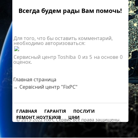
Всегда будем рады Вам помочь!
Для того, что бы оставить комментарий,
необходимо авторизоваться:
Сервисный центр Toshiba
0
из
5
на основе
0
оценок.
Главная страница
→
Сервісний центр "FixPC"
ГЛАВНАЯ
ГАРАНТІЯ
ПОСЛУГИ
РЕМОНТ НОУТБУКІВ
ЦІНИ
© 2013-2022
FixPС Сервис Все права защищены.